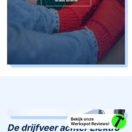
Gratis offerte
Bekijk onze
Werkspot Reviews!
De drijfveer achter Elektro